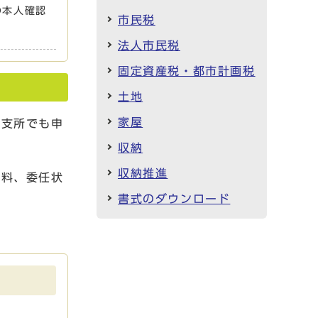
の本人確認
市民税
法人市民税
固定資産税・都市計画税
土地
家屋
部支所でも申
収納
収納推進
数料、委任状
書式のダウンロード