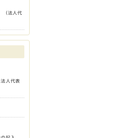
。（法人代
は法人代表
合の記入