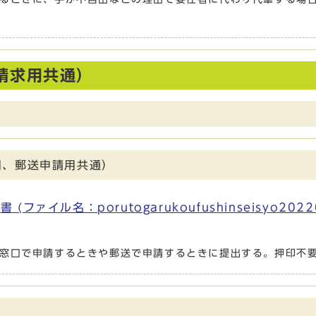
請求用共通）
用、郵送申請用共通）
イル名：porutogarukoufushinseisyo20220
窓口で申請するときや郵送で申請するときに提出する。押印不