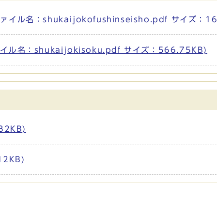
：shukaijokofushinseisho.pdf サイズ：160
shukaijokisoku.pdf サイズ：566.75KB)
2KB)
2KB)