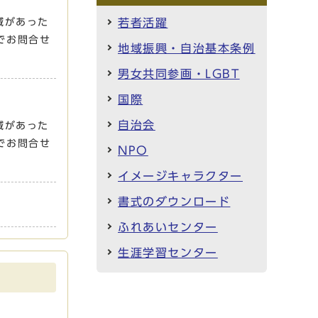
減があった
若者活躍
までお問合せ
地域振興・自治基本条例
男女共同参画・LGBT
国際
自治会
減があった
までお問合せ
NPO
イメージキャラクター
書式のダウンロード
ふれあいセンター
生涯学習センター