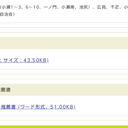
（小瀬1〜3、6〜10、一ノ門、小瀬南、池尻）、広見、千疋、
自治会）
 サイズ：43.50KB)
推薦書
書 (ワード形式、51.00KB)