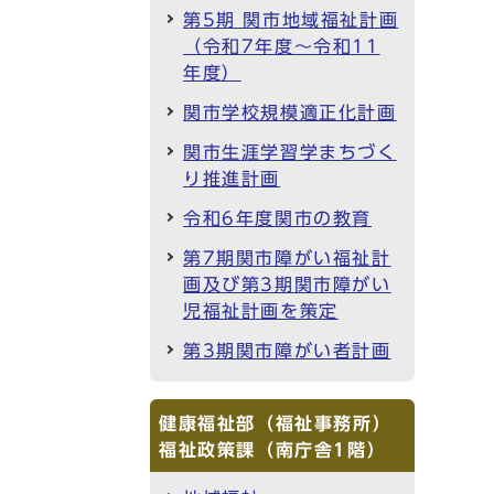
第5期 関市地域福祉計画
（令和7年度～令和11
年度）
関市学校規模適正化計画
関市生涯学習学まちづく
り推進計画
令和6年度関市の教育
第7期関市障がい福祉計
画及び第3期関市障がい
児福祉計画を策定
第3期関市障がい者計画
健康福祉部（福祉事務所）
福祉政策課（南庁舎1階）