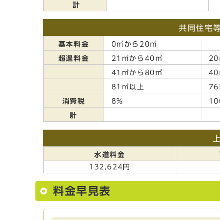
計
共同住宅
基本料金
0㎥から20㎥
超過料金
21㎥から40㎥
20
41㎥から80㎥
40
81㎥以上
76
消費税
8%
10
計
水道料金
132,624円
料金早見表