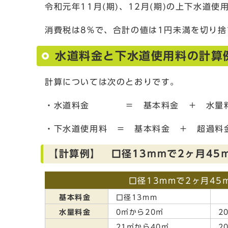
令和元年11月(期)、12月(期)の上下水道
消費税は8%で、合計の値は1円未満を切り捨
水道料金と下水道使用料の計算
計算については次のとおりです。
・水道料金 ＝ 基本料金 ＋ 水量料
・下水道使用料 ＝ 基本料金 ＋ 超過料
【計算例】 口径13mmで2ヶ月45
口径13mmで2ヶ月4
基本料金
口径13mm
水量料金
0㎥から20㎥
2
21㎥から40㎥
2