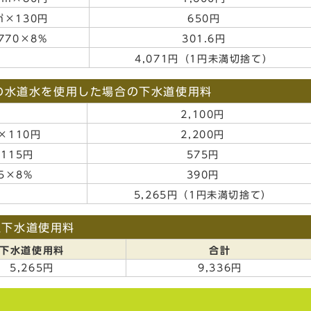
㎥×130円
650円
770×8%
301.6円
4,071円（1円未満切捨て）
㎥の水道水を使用した場合の下水道使用料
2,100円
×110円
2,200円
115円
575円
75×8%
390円
5,265円（1円未満切捨て）
上下水道使用料
下水道使用料
合計
5,265円
9,336円