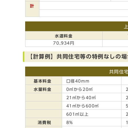
計
水道料金
70,934円
【計算例】共同住宅等の特例なしの場合
共同住
基本料金
口径40mm
水量料金
0㎥から20㎥
2
21㎥から40㎥
2
41㎥から600㎥
5
601㎥以上
2
消費税
8%
1