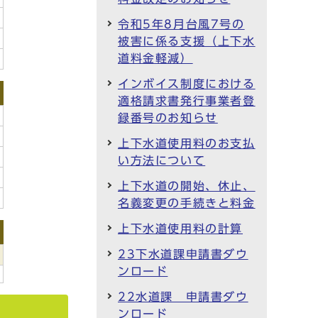
令和5年8月台風7号の
被害に係る支援（上下水
道料金軽減）
インボイス制度における
適格請求書発行事業者登
録番号のお知らせ
上下水道使用料のお支払
い方法について
上下水道の開始、休止、
名義変更の手続きと料金
上下水道使用料の計算
23下水道課申請書ダウ
ンロード
22水道課 申請書ダウ
ンロード