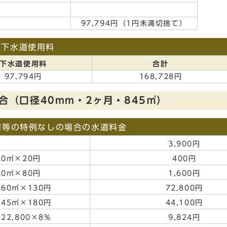
97,794円（1円未満切捨て）
上下水道使用料
下水道使用料
合計
97,794円
168,728円
（口径40mm・2ヶ月・845㎥）
宅等の特例なしの場合の水道料金
3,900円
0㎥×20円
400円
0㎥×80円
1,600円
60㎥×130円
72,800円
45㎥×180円
44,100円
22,800×8%
9,824円