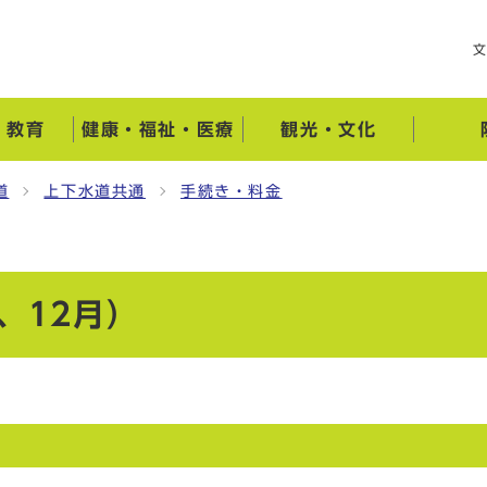
・教育
健康・福祉・医療
観光・文化
道
上下水道共通
手続き・料金
、12月）