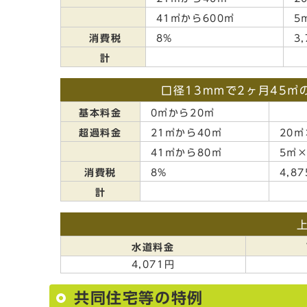
41㎥から600㎥
5
消費税
8%
3,
計
口径13mmで2ヶ月45
基本料金
0㎥から20㎥
超過料金
21㎥から40㎥
20㎥
41㎥から80㎥
5㎥×
消費税
8%
4,8
計
水道料金
4,071円
共同住宅等の特例