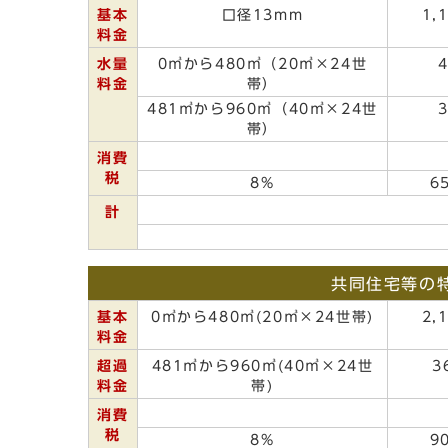
基本
口径13mm
1,
料金
水量
0㎥から480㎥（20㎥×24世
料金
帯）
481㎥から960㎥（40㎥×24世
帯）
消費
税
8%
6
計
共同住宅等の
基本
0㎥から480㎥(20㎥×24世帯)
2,
料金
超過
481㎥から960㎥(40㎥×24世
3
料金
帯)
消費
税
8%
9