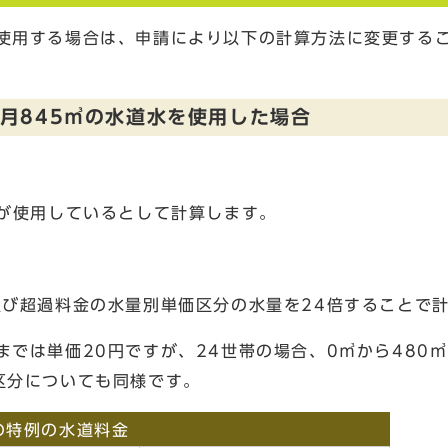
同使用する場合は、申請により以下の計算方法に変更する
月845㎥の水道水を使用した場合
帯が使用しているとして計算します。
及び超過料金の水量別単価区分の水量を24倍することで
までは単価20円ですが、24世帯の場合、0㎥から480㎥
区分についても同様です。
の特例の水道料金