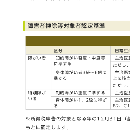
障害者控除等対象者認定基準
区分
日常生
障がい者
知的障がい軽度・中度等
主治医
に準ずる
ただし
身体障がい者3級～6級に
主治医
準する
上に該
ただし
特別障が
知的障がい重度に準ずる
主治医
い者
身体障がい1、2級に準ず
主治医
る
B2、C
※所得税申告の対象となる年の12月31日
もとに認定します。