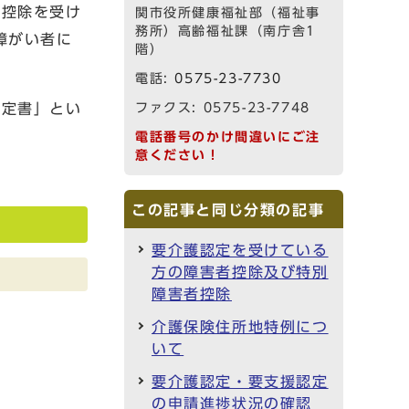
得控除を受け
関市役所健康福祉部（福祉事
務所）高齢福祉課（南庁舎1
障がい者に
階）
電話:
0575-23-7730
認定書」とい
ファクス: 0575-23-7748
電話番号のかけ間違いにご注
意ください！
この記事と同じ分類の記事
要介護認定を受けている
方の障害者控除及び特別
障害者控除
介護保険住所地特例につ
いて
要介護認定・要支援認定
の申請進捗状況の確認