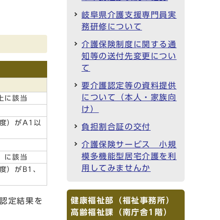
岐阜県介護支援専門員実
務研修について
介護保険制度に関する通
知等の送付先変更につい
て
要介護認定等の資料提供
について（本人・家族向
上に該当
け）
度）がA1以
負担割合証の交付
介護保険サービス 小規
模多機能型居宅介護を利
 に該当
用してみませんか
度）がB1、
健康福祉部（福祉事務所）
護認定結果を
高齢福祉課（南庁舎1階）