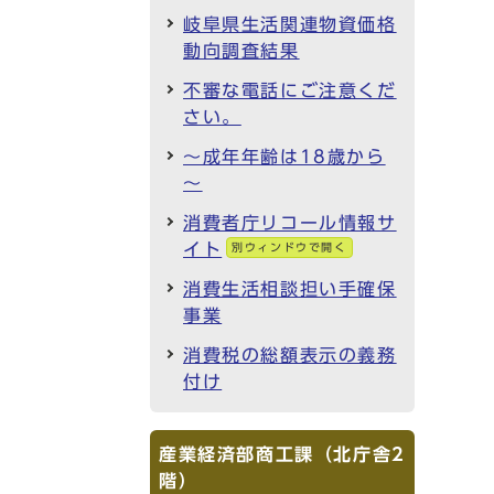
岐阜県生活関連物資価格
動向調査結果
不審な電話にご注意くだ
さい。
～成年年齢は18歳から
～
消費者庁リコール情報サ
イト
別ウィンドウで開く
消費生活相談担い手確保
事業
消費税の総額表示の義務
付け
産業経済部商工課（北庁舎2
階）