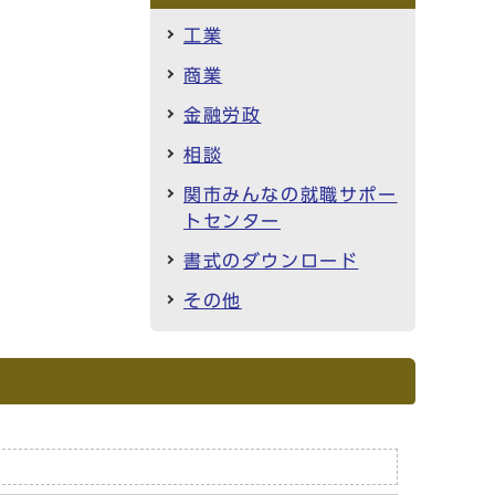
工業
商業
金融労政
相談
関市みんなの就職サポー
トセンター
書式のダウンロード
その他