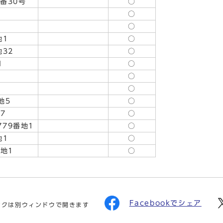
番30号
○
○
○
地1
○
地32
○
1
○
○
○
地5
○
7
○
79番地1
○
地1
○
番地1
○
Facebookでシェア
ンクは別ウィンドウで開きます