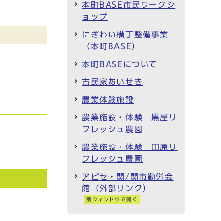
本町BASE市民ワークシ
ョップ
にぎわい横丁整備事業
（本町BASE）
本町BASEについて
古民家あいせき
農業体験施設
農業施設・体験 黒屋リ
フレッシュ農園
農業施設・体験 田原リ
フレッシュ農園
アピセ・関/関市勤労会
館（外部リンク）
別ウィンドウで開く