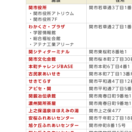
施設
住所
関市役所
関市若草通3丁目1
・関市役所アトリウム
・関市役所7F
わかくさ・プラザ
関市若草通2丁目1
・学習情報館
・総合福祉会館
・アテナ工業アリーナ
関シティターミナル
関市東桜町8番地1
関市文化会館
関市桜本町2丁目30
本町チャレンジBASE
関市本町6丁目4番1
古民家あいせき
関市本町7丁目13番
せきてらす
関市平和通4丁目12
アピセ・関
関市平和通7丁目5番
関鍛冶伝承館
関市南春日町9番地1
濃州関所茶屋
関市南春日町9番地1
上之保温泉ほほえみの湯
関市上之保477
安桜ふれあいセンター
関市千年町2丁目18
旭ケ丘ふれあいセンター
関市仲町8番15号