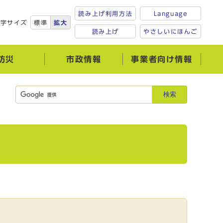
読み上げ利用方法
Language
文字サイズ
標準
拡大
読み上げ
やさしいにほんご
防災
市政情報
事業者向け情報
検索