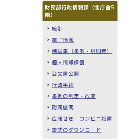
財務部行政情報課（北庁舎5
階）
統計
電子情報
例規集（条例・規則等）
個人情報保護
公文書公開
行政手続
条例の制定・改廃
附属機関
広報せき コンビニ設置
書式のダウンロード