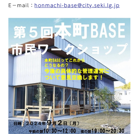
E－mail：
honmachi-base@city.seki.lg.jp