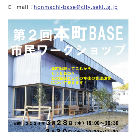
E－mail：
honmachi-base@city.seki.lg.jp