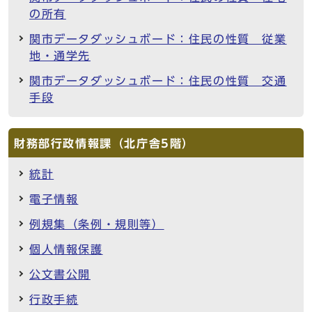
の所有
関市データダッシュボード：住民の性質 従業
地・通学先
関市データダッシュボード：住民の性質 交通
手段
財務部行政情報課（北庁舎5階）
統計
電子情報
例規集（条例・規則等）
個人情報保護
公文書公開
行政手続