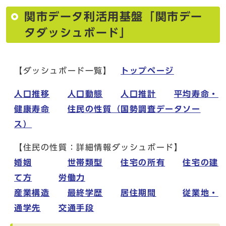
関市データ利活用基盤「関市デー
タダッシュボード」
【ダッシュボード一覧】
トップページ
人口推移
人口動態
人口推計
平均寿命・
健康寿命
住民の性質（国勢調査データソー
ス）
【住民の性質：詳細情報ダッシュボード】
婚姻
世帯類型
住宅の所有
住宅の建
て方
労働力
産業構造
最終学歴
居住期間
従業地・
通学先
交通手段