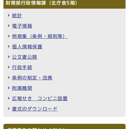
財務部行政情報課（北庁舎5階）
統計
電子情報
例規集（条例・規則等）
個人情報保護
公文書公開
行政手続
条例の制定・改廃
附属機関
広報せき コンビニ設置
書式のダウンロード