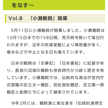
をなす～
Vol.8 「小瀬鵜飼」開幕
5月11日に小瀬鵜飼が開幕しました。小瀬鵜飼は
10月15日までの158日間、荒天時を除いて毎日行
われますが、近年の気候変動により降雨量が多く、
増水などで中止となる日も増えています。
日本の鵜飼は「古事記」「日本書紀」に記録があ
り、長良川流域の鵜飼も奈良時代から続く歴史を有
しています。小瀬鵜飼では、伝統的な漁法が宮内庁
式部職の足立太一鵜匠、岩佐昌秋鵜匠、足立陽一郎
鵜匠と船頭たちによって継承されています。
今年2月には、鵜飼漁と海女漁を「伝統的漁撈文