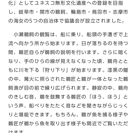
化」としてユネスコ無形文化遺産への登録を目指
し、岐阜市・関市の鵜飼、輪島市・鳥羽市・志摩市
の海女の5つの自治体で協議会が設立されました。
小瀬鵜飼の観覧は、船に乗り、船頭の手漕ぎで上
流へ向かう所から始まります。日が落ちるのを待つ
間、鵜匠自らが鵜飼の説明を行います。さらに暗く
なり、手のひらの線が見えなくなった頃、鵜舟とと
もに川を下る「狩り下り」が始まります。漆黒の闇
の中、篝火に照らされた鵜匠と鵜が一体となった鵜
飼漁が目の前で繰り広げられます。静寂の中、鵜舟
のきしむ音、鵜を鼓舞する鵜匠の「ほう、ほう」と
いう声、船べりをたたく音などを聞きながらじっく
りと堪能できます。もちろん、鵜が魚を捕る様子や
鵜匠が鵜から魚を取り出す様子も間近でご覧いただ
けます。