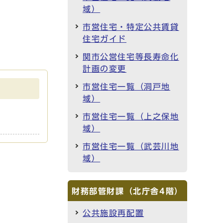
域）
市営住宅・特定公共賃貸
住宅ガイド
関市公営住宅等長寿命化
計画の変更
市営住宅一覧（洞戸地
域）
市営住宅一覧（上之保地
域）
市営住宅一覧（武芸川地
域）
財務部管財課（北庁舎4階）
公共施設再配置