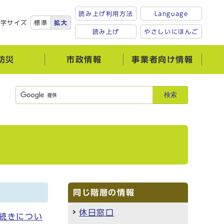
読み上げ利用方法
Language
文字サイズ
標準
拡大
読み上げ
やさしいにほんご
防災
市政情報
事業者向け情報
検索
同じ階層の情報
休日窓口
続きについ