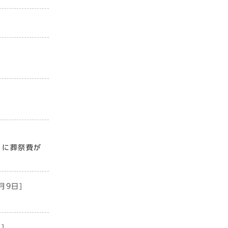
）に葬祭費が
月9日]
]