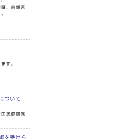
療証、高額医
す。
します。
について
市国民健康保
術を受けら