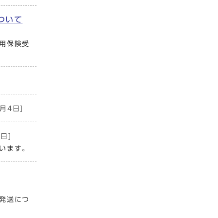
ついて
用保険受
6月4日]
日]
います。
発送につ