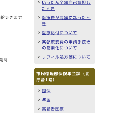
いったん全額自己負担し
たとき
受給できませ
医療費が高額になったと
き
医療給付について
高額療養費の申請手続き
の簡素化について
リフィル処方箋について
期間
市民環境部保険年金課（北
庁舎1階）
国保
年金
高齢者医療