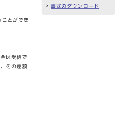
書式のダウンロード
ることができ
当金は受給で
は、その差額