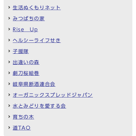
生活ぬくもりネット
みつばちの家
Rise Up
ヘルシーライフせき
子援隊
出逢いの森
劇刀桜絵巻
岐阜県断酒連合会
オーガニックスプレッドジャパン
水とみどりを愛する会
育ちの木
道TAO