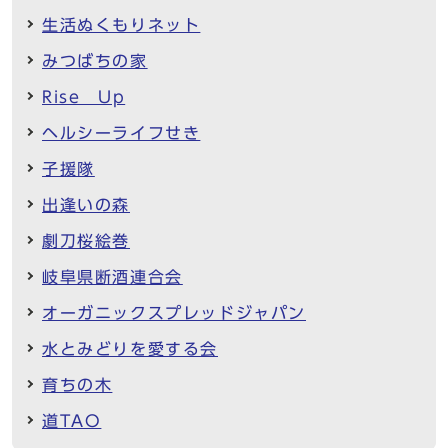
生活ぬくもりネット
みつばちの家
Rise Up
ヘルシーライフせき
子援隊
出逢いの森
劇刀桜絵巻
岐阜県断酒連合会
オーガニックスプレッドジャパン
水とみどりを愛する会
育ちの木
道TAO