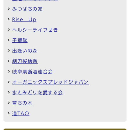
みつばちの家
Rise Up
ヘルシーライフせき
子援隊
出逢いの森
劇刀桜絵巻
岐阜県断酒連合会
オーガニックスプレッドジャパン
水とみどりを愛する会
育ちの木
道TAO