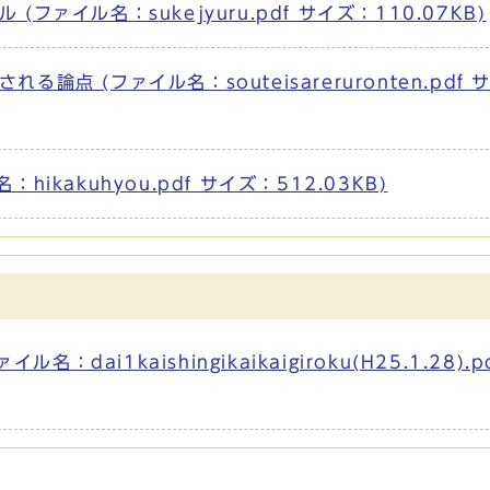
ァイル名：sukejyuru.pdf サイズ：110.07KB)
点 (ファイル名：souteisareruronten.pdf 
ikakuhyou.pdf サイズ：512.03KB)
dai1kaishingikaikaigiroku(H25.1.28).p