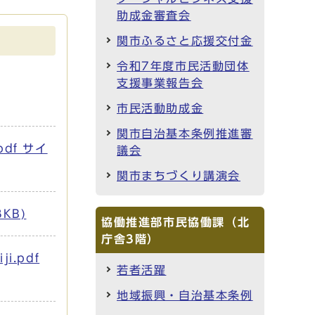
助成金審査会
関市ふるさと応援交付金
令和7年度市民活動団体
支援事業報告会
市民活動助成金
関市自治基本条例推進審
df サイ
議会
関市まちづくり講演会
KB)
協働推進部市民協働課（北
庁舎3階）
i.pdf
若者活躍
地域振興・自治基本条例