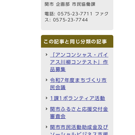
関市 企画部 市民協働課
電話: 0575-23-7711 ファク
ス: 0575-23-7744
この記事と同じ分類の記事
「アンコンシャス・バイ
アス川柳コンテスト」作
品募集
令和7年度まちづくり市
民会議
1課1ボランティア活動
関市ふるさと応援交付金
審査会
関市市民活動助成金及び
ソーシャルビジネス支援