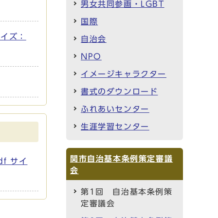
男女共同参画・LGBT
国際
サイズ：
自治会
NPO
イメージキャラクター
書式のダウンロード
ふれあいセンター
生涯学習センター
関市自治基本条例策定審議
df サイ
会
第1回 自治基本条例策
定審議会