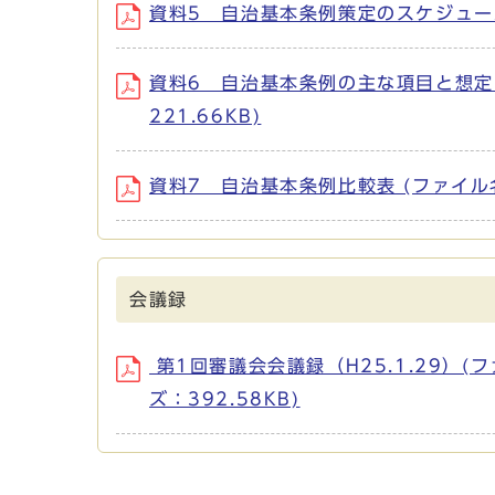
資料5 自治基本条例策定のスケジュール (フ
資料6 自治基本条例の主な項目と想定される論
221.66KB)
資料7 自治基本条例比較表 (ファイル名：h
会議録
第1回審議会会議録（H25.1.29）(ファイル名：
ズ：392.58KB)