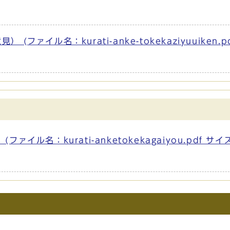
ァイル名：kurati-anke-tokekaziyuuiken.p
ル名：kurati-anketokekagaiyou.pdf サイ