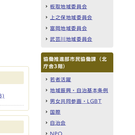
板取地域委員会
上之保地域委員会
富岡地域委員会
武芸川地域委員会
協働推進部市民協働課（北
庁舎3階）
若者活躍
地域振興・自治基本条例
B)
男女共同参画・LGBT
国際
自治会
NPO