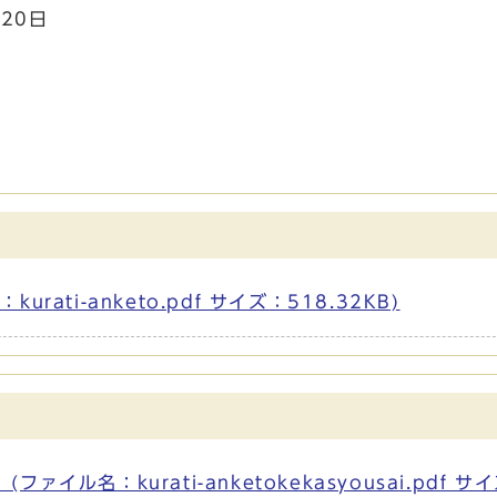
20日
ati-anketo.pdf サイズ：518.32KB)
ル名：kurati-anketokekasyousai.pdf サ