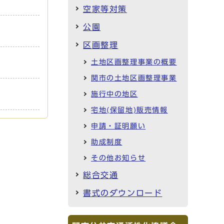
空家等対策
公園
区画整理
土地区画整理事業の概要
関市の土地区画整理事業
施行中の地区
宅地(保留地)販売情報
申請・証明願い
助成制度
その他お知らせ
総合交通
書式のダウンロード