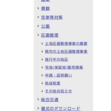
景観
空家等対策
公園
区画整理
土地区画整理事業の概要
関市の土地区画整理事業
施行中の地区
宅地(保留地)販売情報
申請・証明願い
助成制度
その他お知らせ
総合交通
書式のダウンロード