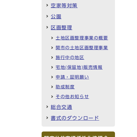
空家等対策
公園
区画整理
土地区画整理事業の概要
関市の土地区画整理事業
施行中の地区
宅地(保留地)販売情報
申請・証明願い
助成制度
その他お知らせ
総合交通
書式のダウンロード