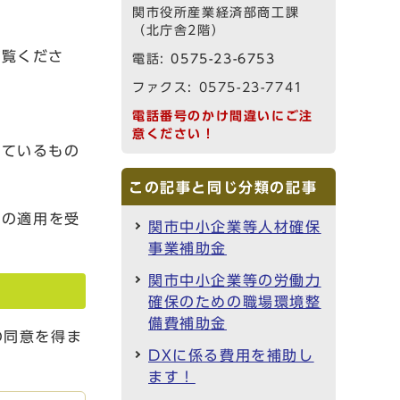
関市役所産業経済部商工課
（北庁舎2階）
ご覧くださ
電話:
0575-23-6753
ファクス: 0575-23-7741
電話番号のかけ間違いにご注
意ください！
ているもの
この記事と同じ分類の記事
例の適用を受
関市中小企業等人材確保
事業補助金
関市中小企業等の労働力
確保のための職場環境整
備費補助金
の同意を得ま
DXに係る費用を補助し
ます！