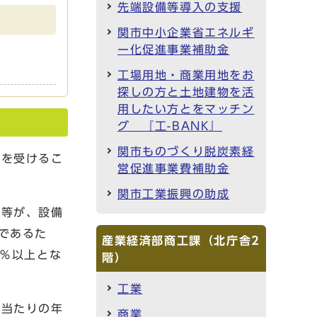
先端設備等導入の支援
関市中小企業省エネルギ
ー化促進事業補助金
工場用地・商業用地をお
探しの方と土地建物を活
用したい方とをマッチン
グ 『工-BANK』
関市ものづくり脱炭素経
を受けるこ
営促進事業費補助金
関市工業振興の助成
等が、設備
であるた
産業経済部商工課（北庁舎2
5％以上とな
階）
工業
当たりの年
商業