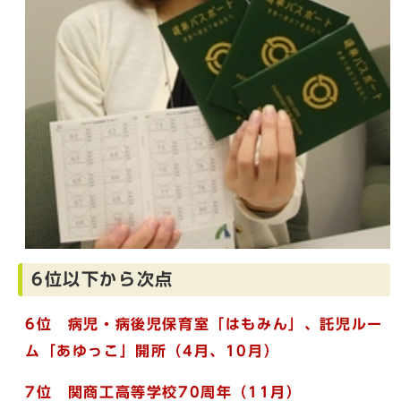
6位以下から次点
6位 病児・病後児保育室「はもみん」、託児ルー
ム「あゆっこ」開所（4月、1
0月）
7位 関商工高等学校70周年（11月）