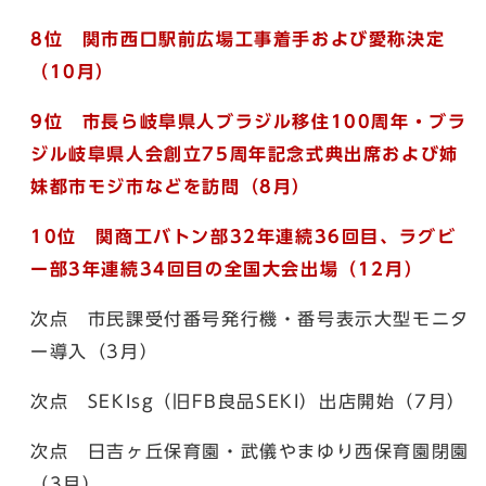
8位 関市西口駅前広場工事着手および愛称決定
（10月）
9位 市長ら岐阜県人ブラジル移住100周年・ブラ
ジル岐阜県人会創立75周
年記念式典出席および姉
妹都市モジ市などを訪問（8月）
10
位 関商工バトン部32年連続36回目、ラグビ
ー部3年連続34回目の全国大
会出場（12月）
次点 市民課受付番号発行機・番号表示大型モニタ
ー導入（3月）
次点 SEKIsg（旧FB良品SEKI）出店開始（7月）
次点 日吉ヶ丘保育園・武儀やまゆり西保育園閉園
（3月）