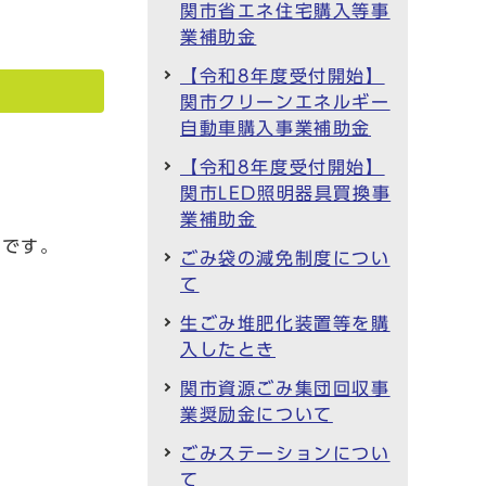
関市省エネ住宅購入等事
。
業補助金
【令和8年度受付開始】
関市クリーンエネルギー
自動車購入事業補助金
【令和8年度受付開始】
関市LED照明器具買換事
業補助金
いです。
ごみ袋の減免制度につい
て
生ごみ堆肥化装置等を購
入したとき
関市資源ごみ集団回収事
業奨励金について
ごみステーションについ
て