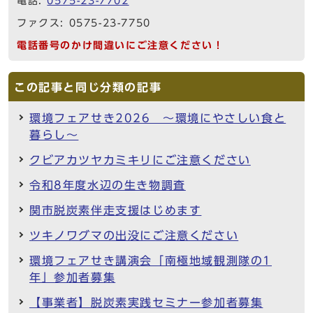
電話:
0575-23-7702
ファクス: 0575-23-7750
電話番号のかけ間違いにご注意ください！
この記事と同じ分類の記事
環境フェアせき2026 ～環境にやさしい食と
暮らし～
クビアカツヤカミキリにご注意ください
令和8年度水辺の生き物調査
関市脱炭素伴走支援はじめます
ツキノワグマの出没にご注意ください
環境フェアせき講演会「南極地域観測隊の1
年」参加者募集
【事業者】脱炭素実践セミナー参加者募集