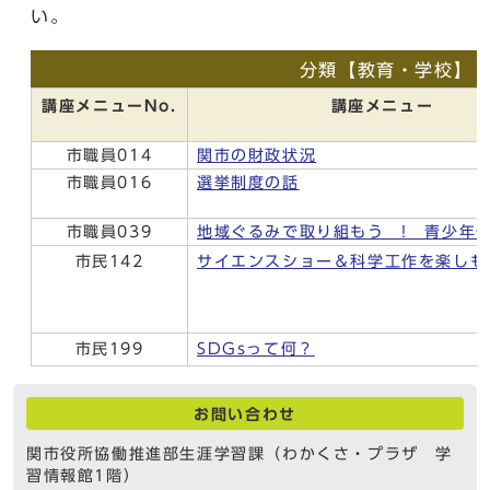
い。
分類【教育・学校】
講座メニューNo.
講座メニュー
市職員014
関市の財政状況
市職員016
選挙制度の話
市職員039
地域ぐるみで取り組もう ! 青少年
市民142
サイエンスショー＆科学工作を楽しも
市民199
SDGsって何？
お問い合わせ
関市役所協働推進部生涯学習課（わかくさ・プラザ 学
習情報館1階）