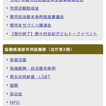
市民活動助成金
関市自治基本条例推進審議会
関市まちづくり講演会
【受付終了】野々村友紀子さんトークイベント
協働推進部市民協働課（北庁舎3階）
若者活躍
地域振興・自治基本条例
男女共同参画・LGBT
国際
自治会
NPO