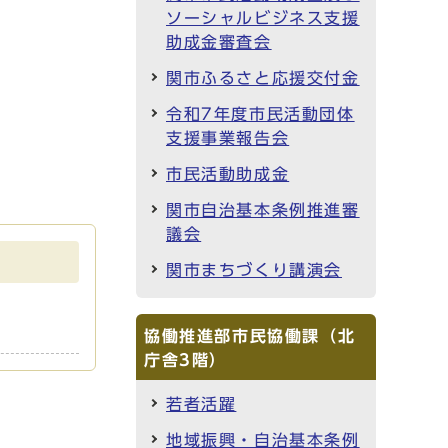
ソーシャルビジネス支援
助成金審査会
関市ふるさと応援交付金
令和7年度市民活動団体
支援事業報告会
市民活動助成金
関市自治基本条例推進審
議会
関市まちづくり講演会
協働推進部市民協働課（北
庁舎3階）
若者活躍
地域振興・自治基本条例