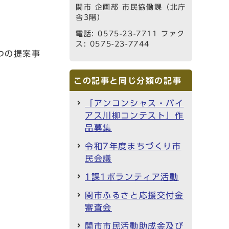
関市 企画部 市民協働課（北庁
舎3階）
電話: 0575-23-7711 ファク
ス: 0575-23-7744
つの提案事
この記事と同じ分類の記事
「アンコンシャス・バイ
アス川柳コンテスト」作
品募集
令和7年度まちづくり市
民会議
1課1ボランティア活動
関市ふるさと応援交付金
審査会
関市市民活動助成金及び