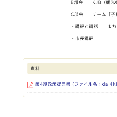
B部会 KJB（観光循環
C部会 チーム「子援
・講評と講話 まちづくり市民
・市長講評
資料
第4期政策提言書 (ファイル名：dai4kisei