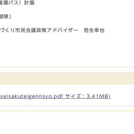
バス）計画
隊」
会議政策アドバイザー 若生幸也
sakuteigennsyo.pdf サイズ：3.41MB)