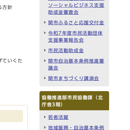
ソーシャルビジネス支援
方針
助成金審査会
関市ふるさと応援交付金
令和7年度市民活動団体
支援事業報告会
市民活動助成金
ていくた
関市自治基本条例推進審
議会
関市まちづくり講演会
協働推進部市民協働課（北
庁舎3階）
若者活躍
地域振興・自治基本条例