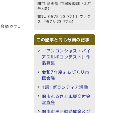
関市 企画部 市民協働課（北庁
舎3階）
電話: 0575-23-7711 ファク
ス: 0575-23-7744
る会議です。
この記事と同じ分類の記事
「アンコンシャス・バイ
アス川柳コンテスト」作
品募集
令和7年度まちづくり市
民会議
1課1ボランティア活動
関市ふるさと応援交付金
審査会
関市市民活動助成金及び