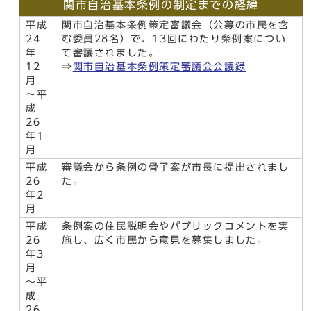
関市自治基本条例の制定までの経緯
平成
関市自治基本条例策定審議会（公募の市民を含
24
む委員28名）で、13回にわたり条例案につい
年
て審議されました。
12
⇒
関市自治基本条例策定審議会会議録
月
～平
成
26
年1
月
平成
審議会から条例の骨子案が市長に提出されまし
26
た。
年2
月
平成
条例案の住民説明会やパブリックコメントを実
26
施し、広く市民から意見を募集しました。
年3
月
～平
成
26