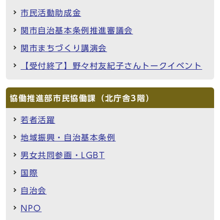
市民活動助成金
関市自治基本条例推進審議会
関市まちづくり講演会
【受付終了】野々村友紀子さんトークイベント
協働推進部市民協働課（北庁舎3階）
若者活躍
地域振興・自治基本条例
男女共同参画・LGBT
国際
自治会
NPO