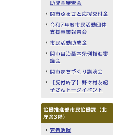
助成金審査会
関市ふるさと応援交付金
令和7年度市民活動団体
支援事業報告会
市民活動助成金
関市自治基本条例推進審
議会
関市まちづくり講演会
【受付終了】野々村友紀
子さんトークイベント
協働推進部市民協働課（北
庁舎3階）
若者活躍