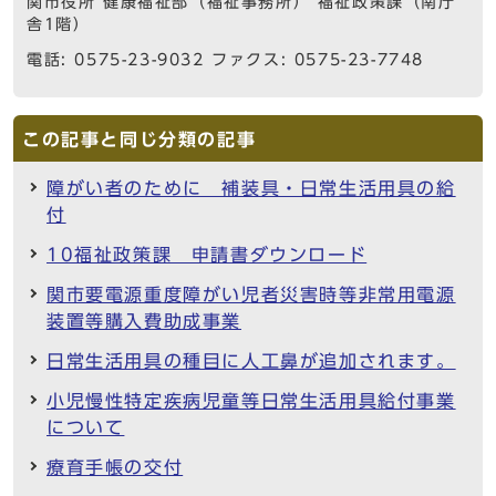
関市役所 健康福祉部（福祉事務所） 福祉政策課（南庁
舎1階）
電話: 0575-23-9032 ファクス: 0575-23-7748
この記事と同じ分類の記事
障がい者のために 補装具・日常生活用具の給
付
10福祉政策課 申請書ダウンロード
関市要電源重度障がい児者災害時等非常用電源
装置等購入費助成事業
日常生活用具の種目に人工鼻が追加されます。
小児慢性特定疾病児童等日常生活用具給付事業
について
療育手帳の交付