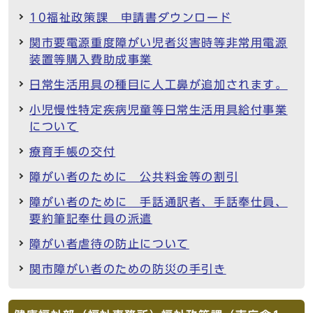
10福祉政策課 申請書ダウンロード
関市要電源重度障がい児者災害時等非常用電源
装置等購入費助成事業
日常生活用具の種目に人工鼻が追加されます。
小児慢性特定疾病児童等日常生活用具給付事業
について
療育手帳の交付
障がい者のために 公共料金等の割引
障がい者のために 手話通訳者、手話奉仕員、
要約筆記奉仕員の派遣
障がい者虐待の防止について
関市障がい者のための防災の手引き