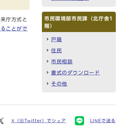
市民環境部市民課（北庁舎1
時来庁方式と
階）
することがで
戸籍
住民
市民相談
書式のダウンロード
その他
X（旧Twitter）でシェア
LINEで送る