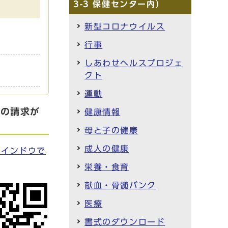
3-3 保健センター内）
新型コロナウイルス
行事
しあわせヘルスプロジェ
クト
運動
額の請求が
健康情報
母と子の健康
成人の健康
ウインドウで
栄養・食育
献血・骨髄バンク
医療
書式のダウンロード