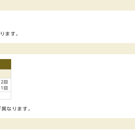
限ります。
：2回
：1回
が異なります。