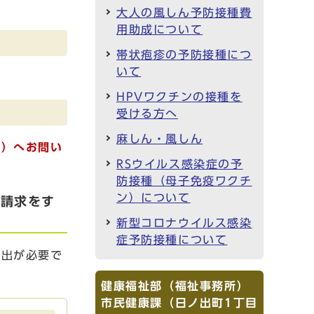
大人の風しん予防接種費
用助成について
帯状疱疹の予防接種につ
いて
HPVワクチンの接種を
受ける方へ
麻しん・風しん
ー）へお問い
RSウイルス感染症の予
防接種（母子免疫ワクチ
ン）について
の請求をす
新型コロナウイルス感染
症予防接種について
出が必要で
健康福祉部（福祉事務所）
市民健康課（日ノ出町1丁目