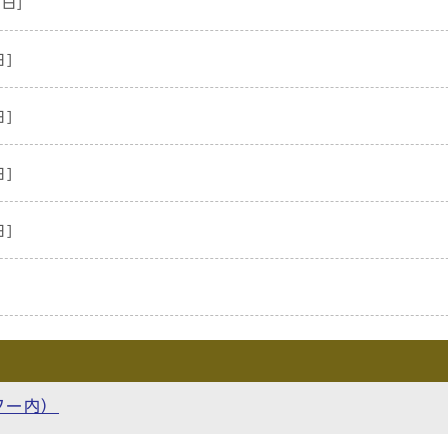
2日]
日]
日]
日]
日]
ター内）