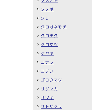
クスノキ
クヌギ
クリ
クロガネモチ
クロチク
クロマツ
ケヤキ
コナラ
コブシ
ゴヨウマツ
サザンカ
サツキ
サトザクラ