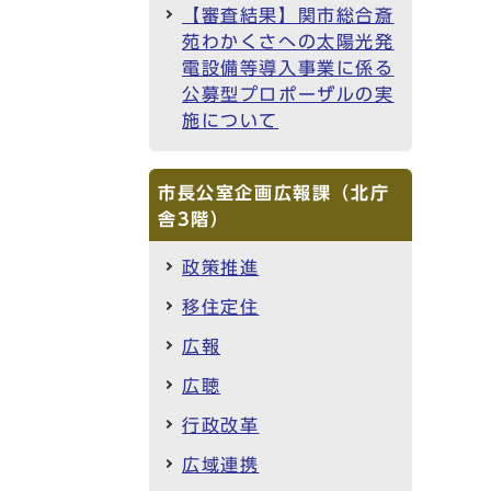
【審査結果】関市総合斎
苑わかくさへの太陽光発
電設備等導入事業に係る
公募型プロポーザルの実
施について
市長公室企画広報課（北庁
舎3階）
政策推進
移住定住
広報
広聴
行政改革
広域連携