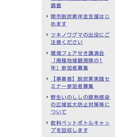
調査
関市脱炭素伴走支援はじ
めます
ツキノワグマの出没にご
注意ください
環境フェアせき講演会
「南極地域観測隊の1
年」参加者募集
【事業者】脱炭素実践セ
ミナー参加者募集
野生いのししの豚熱感染
の広域拡大防止対策等に
ついて
飲料ペットボトルキャッ
プを回収します