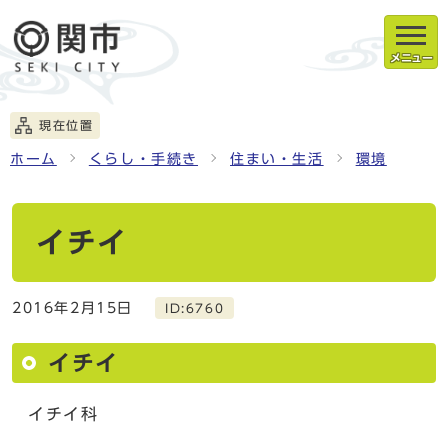
メニュー
現在位置
ホーム
くらし・手続き
住まい・生活
環境
イチイ
2016年2月15日
ID:6760
イチイ
イチイ科