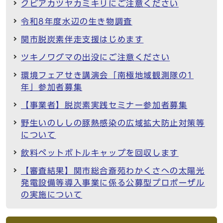
クビアカツヤカミキリにご注意ください
令和8年度水辺の生き物調査
関市脱炭素伴走支援はじめます
ツキノワグマの出没にご注意ください
環境フェアせき講演会「南極地域観測隊の1
年」参加者募集
【事業者】脱炭素実践セミナー参加者募集
野生いのししの豚熱感染の広域拡大防止対策等
について
飲料ペットボトルキャップを回収します
【審査結果】関市総合斎苑わかくさへの太陽光
発電設備等導入事業に係る公募型プロポーザル
の実施について