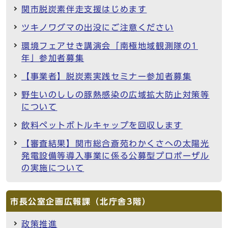
関市脱炭素伴走支援はじめます
ツキノワグマの出没にご注意ください
環境フェアせき講演会「南極地域観測隊の1
年」参加者募集
【事業者】脱炭素実践セミナー参加者募集
野生いのししの豚熱感染の広域拡大防止対策等
について
飲料ペットボトルキャップを回収します
【審査結果】関市総合斎苑わかくさへの太陽光
発電設備等導入事業に係る公募型プロポーザル
の実施について
市長公室企画広報課（北庁舎3階）
政策推進