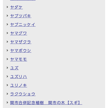
ヤダケ
ヤブツバキ
ヤブニッケイ
ヤマグワ
ヤマザクラ
ヤマボウシ
ヤマモモ
ユズ
ユズリハ
ユリノキ
ラクウショウ
関市合併記念植樹 関市の木【スギ】