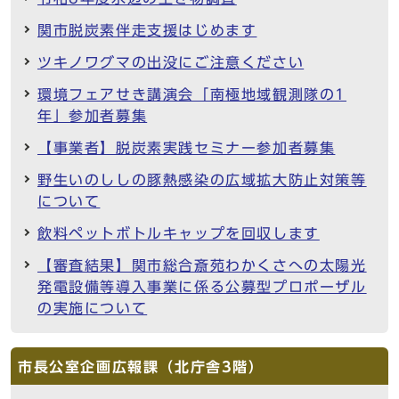
関市脱炭素伴走支援はじめます
ツキノワグマの出没にご注意ください
環境フェアせき講演会「南極地域観測隊の1
年」参加者募集
【事業者】脱炭素実践セミナー参加者募集
野生いのししの豚熱感染の広域拡大防止対策等
について
飲料ペットボトルキャップを回収します
【審査結果】関市総合斎苑わかくさへの太陽光
発電設備等導入事業に係る公募型プロポーザル
の実施について
市長公室企画広報課（北庁舎3階）