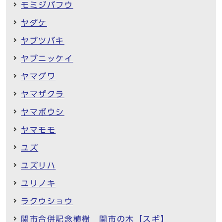
モミジバフウ
ヤダケ
ヤブツバキ
ヤブニッケイ
ヤマグワ
ヤマザクラ
ヤマボウシ
ヤマモモ
ユズ
ユズリハ
ユリノキ
ラクウショウ
関市合併記念植樹 関市の木【スギ】