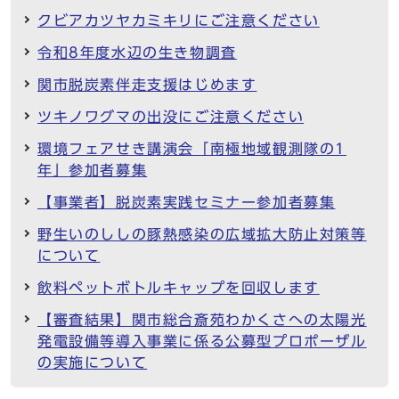
クビアカツヤカミキリにご注意ください
令和8年度水辺の生き物調査
関市脱炭素伴走支援はじめます
ツキノワグマの出没にご注意ください
環境フェアせき講演会「南極地域観測隊の1
年」参加者募集
【事業者】脱炭素実践セミナー参加者募集
野生いのししの豚熱感染の広域拡大防止対策等
について
飲料ペットボトルキャップを回収します
【審査結果】関市総合斎苑わかくさへの太陽光
発電設備等導入事業に係る公募型プロポーザル
の実施について