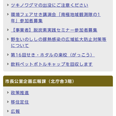
ツキノワグマの出没にご注意ください
環境フェアせき講演会「南極地域観測隊の1
年」参加者募集
【事業者】脱炭素実践セミナー参加者募集
野生いのししの豚熱感染の広域拡大防止対策等
について
第16回せき・ホタルの楽校（がっこう）
飲料ペットボトルキャップを回収します
市長公室企画広報課（北庁舎3階）
政策推進
移住定住
広報