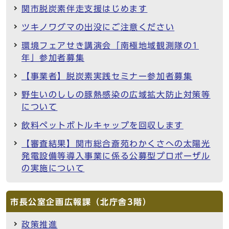
関市脱炭素伴走支援はじめます
ツキノワグマの出没にご注意ください
環境フェアせき講演会「南極地域観測隊の1
年」参加者募集
【事業者】脱炭素実践セミナー参加者募集
野生いのししの豚熱感染の広域拡大防止対策等
について
飲料ペットボトルキャップを回収します
【審査結果】関市総合斎苑わかくさへの太陽光
発電設備等導入事業に係る公募型プロポーザル
の実施について
市長公室企画広報課（北庁舎3階）
政策推進