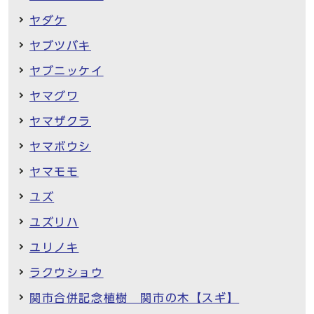
ヤダケ
ヤブツバキ
ヤブニッケイ
ヤマグワ
ヤマザクラ
ヤマボウシ
ヤマモモ
ユズ
ユズリハ
ユリノキ
ラクウショウ
関市合併記念植樹 関市の木【スギ】