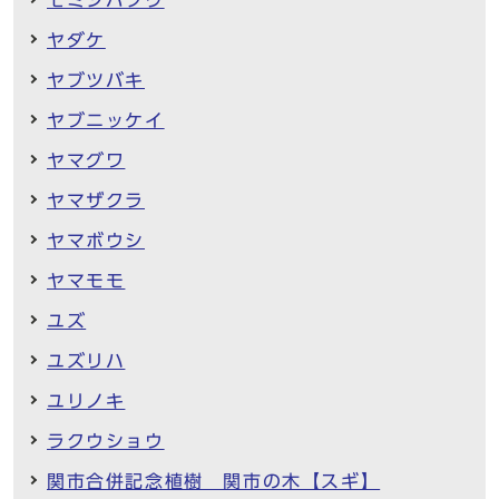
ヤダケ
ヤブツバキ
ヤブニッケイ
ヤマグワ
ヤマザクラ
ヤマボウシ
ヤマモモ
ユズ
ユズリハ
ユリノキ
ラクウショウ
関市合併記念植樹 関市の木【スギ】