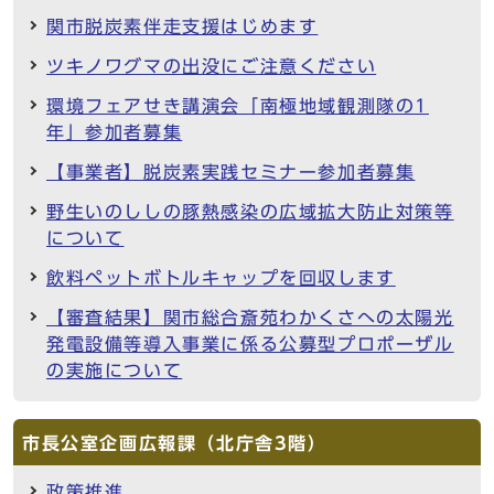
関市脱炭素伴走支援はじめます
ツキノワグマの出没にご注意ください
環境フェアせき講演会「南極地域観測隊の1
年」参加者募集
【事業者】脱炭素実践セミナー参加者募集
野生いのししの豚熱感染の広域拡大防止対策等
について
飲料ペットボトルキャップを回収します
【審査結果】関市総合斎苑わかくさへの太陽光
発電設備等導入事業に係る公募型プロポーザル
の実施について
市長公室企画広報課（北庁舎3階）
政策推進