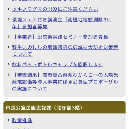
ツキノワグマの出没にご注意ください
環境フェアせき講演会「南極地域観測隊の1
年」参加者募集
【事業者】脱炭素実践セミナー参加者募集
野生いのししの豚熱感染の広域拡大防止対策等
について
飲料ペットボトルキャップを回収します
【審査結果】関市総合斎苑わかくさへの太陽光
発電設備等導入事業に係る公募型プロポーザル
の実施について
市長公室企画広報課（北庁舎3階）
政策推進