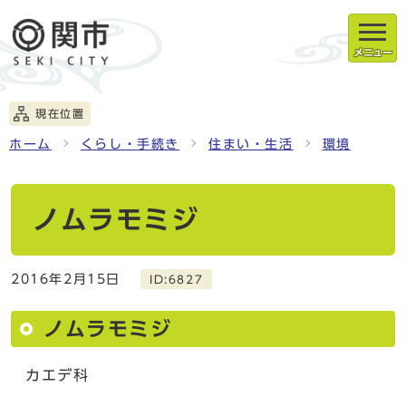
メニュー
現在位置
ホーム
くらし・手続き
住まい・生活
環境
ノムラモミジ
2016年2月15日
ID:6827
ノムラモミジ
カエデ科