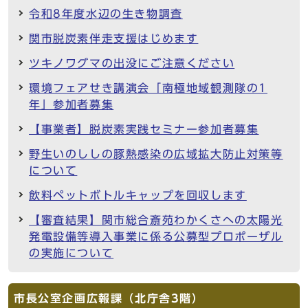
令和8年度水辺の生き物調査
関市脱炭素伴走支援はじめます
ツキノワグマの出没にご注意ください
環境フェアせき講演会「南極地域観測隊の1
年」参加者募集
【事業者】脱炭素実践セミナー参加者募集
野生いのししの豚熱感染の広域拡大防止対策等
について
飲料ペットボトルキャップを回収します
【審査結果】関市総合斎苑わかくさへの太陽光
発電設備等導入事業に係る公募型プロポーザル
の実施について
市長公室企画広報課（北庁舎3階）